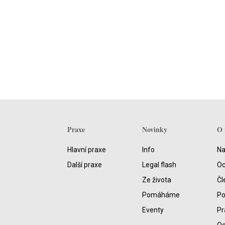
Praxe
Novinky
O 
Hlavní praxe
Info
Na
Další praxe
Legal flash
Oc
Ze života
Čl
Pomáháme
P
Eventy
Pr