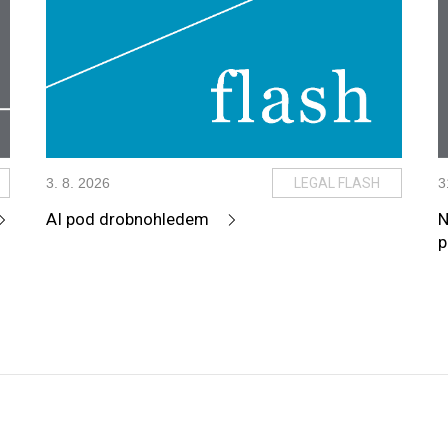
3
.
8
.
2026
LEGAL FLASH
3
AI pod drobnohledem
N
p