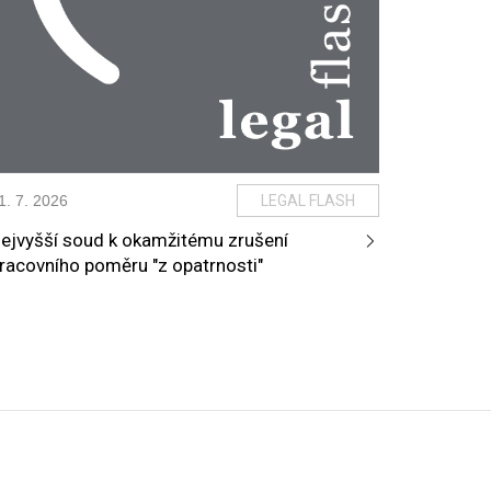
1
.
7
.
2026
LEGAL FLASH
ejvyšší soud k okamžitému zrušení
racovního poměru "z opatrnosti"