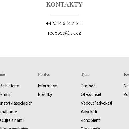
KONTAKTY
+420 226 227 611
recepce@jsk.cz
nás
Pontes
Tým
Ko
še historie
Informace
Partneři
Na
enění
Novinky
Of-counsel
Kd
enství v asociacích
Vedoucí advokáti
omáháme
Advokáti
acujte s námi
Koncipienti