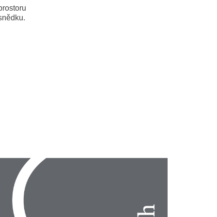
prostoru
 snědku.