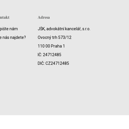
ntakt
Adresa
pište nám
JŠK, advokátní kancelář, s.r.o.
e nás najdete?
Ovocný trh 573/12
110 00 Praha 1
IČ: 24712485
DIČ: CZ24712485