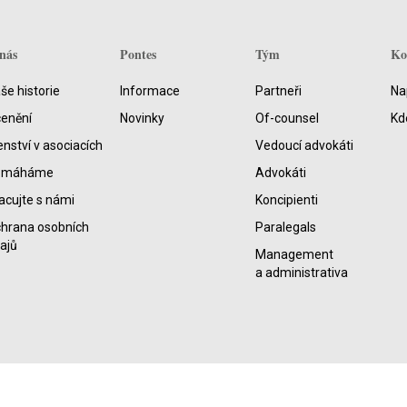
nás
Pontes
Tým
Ko
še historie
Informace
Partneři
Na
enění
Novinky
Of-counsel
Kd
enství v asociacích
Vedoucí advokáti
omáháme
Advokáti
acujte s námi
Koncipienti
hrana osobních
Paralegals
ajů
Management
a administrativa