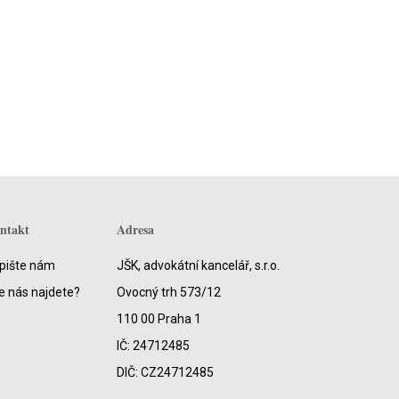
ntakt
Adresa
pište nám
JŠK, advokátní kancelář, s.r.o.
e nás najdete?
Ovocný trh 573/12
110 00 Praha 1
IČ: 24712485
DIČ: CZ24712485