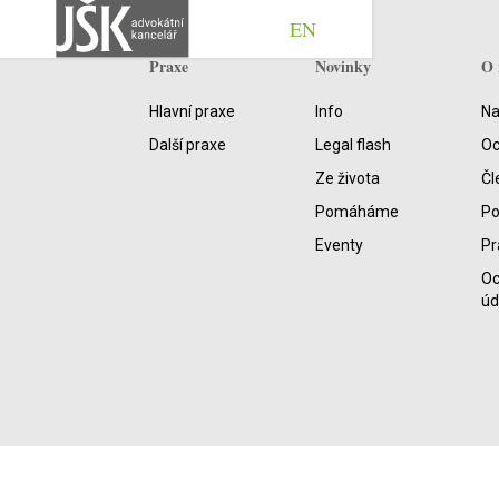
EN
Praxe
Novinky
O 
Hlavní praxe
Info
Na
Další praxe
Legal flash
Oc
Ze života
Čl
Pomáháme
P
Eventy
Pr
Oc
úd