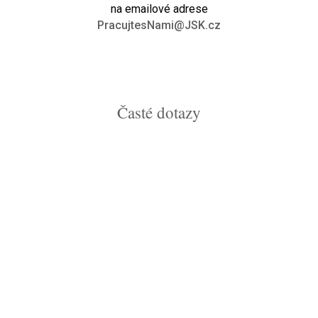
na emailové adrese
PracujtesNami@JSK.cz
Časté dotazy
Přijímání nových členů do našeho týmu většinou
obnáší dvě kola pohovorů a praktický test. Máte-li
ukázku své dřívější analytické práce, která není
důvěrná, pošlete nám ji společně se životopisem.
Na životopisy odpovídáme obvykle do jednoho
týdne a celý proces většinou trvá přibližně tři týdny.