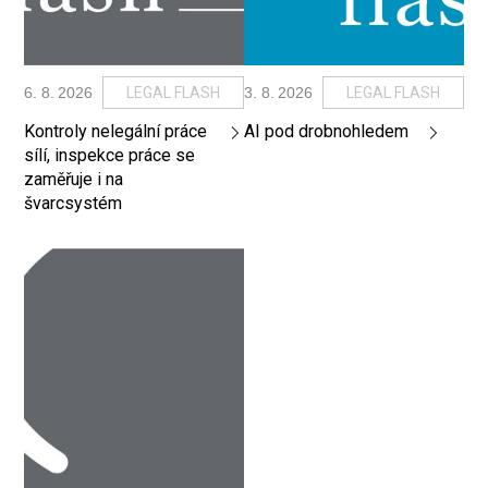
6
.
8
.
2026
LEGAL FLASH
3
.
8
.
2026
LEGAL FLASH
Kontroly nelegální práce
AI pod drobnohledem
sílí, inspekce práce se
zaměřuje i na
švarcsystém