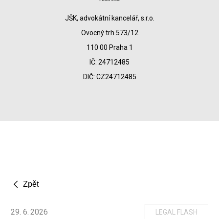
JŠK, advokátní kancelář, s.r.o.
Ovocný trh 573/12
110 00 Praha 1
IČ: 24712485
DIČ: CZ24712485
Zpět
29
.
6
.
2026
LEGAL FLASH