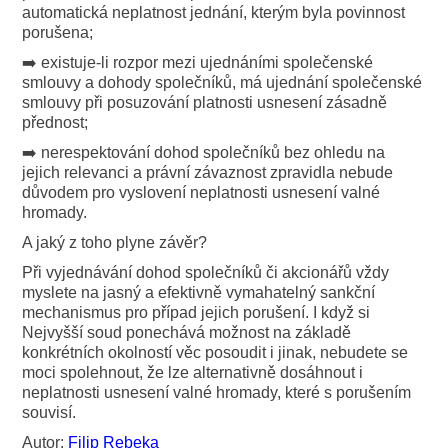
automatická neplatnost jednání, kterým byla povinnost
porušena;
➡️ existuje-li rozpor mezi ujednáními společenské
smlouvy a dohody společníků, má ujednání společenské
smlouvy při posuzování platnosti usnesení zásadně
přednost;
➡️ nerespektování dohod společníků bez ohledu na
jejich relevanci a právní závaznost zpravidla nebude
důvodem pro vyslovení neplatnosti usnesení valné
hromady.
A jaký z toho plyne závěr?
Při vyjednávání dohod společníků či akcionářů vždy
myslete na jasný a efektivně vymahatelný sankční
mechanismus pro případ jejich porušení. I když si
Nejvyšší soud ponechává možnost na základě
konkrétních okolností věc posoudit i jinak, nebudete se
moci spolehnout, že lze alternativně dosáhnout i
neplatnosti usnesení valné hromady, které s porušením
souvisí.
Autor:
Filip Rebeka