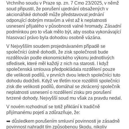
Vrchního soudu v Praze sp. zn. 7 Cmo 23/2025, v němž
soud připustil, že porušení ujednání obsažených v
akcionářské dohodě může představovat jednání
odporující dobrým mravům a vést až k neplatnosti
usnesení přijatého v působnosti valné hromady. Zásadní
podmínkou pro to však mělo být, aby osoba vykonávající
hlasovací právo byla dohodou osobně vázána.
V Nejvyšším soudem projednávaném případě se
společníci ústně dohodli, že zisk společnosti bude
rozdělován podle ekonomického výkonu jednotlivých
středisek, které měl každý z nich na starosti. I když
společenská smlouva předpokládala rozdělení pouze
dle velikosti podílů, v prvních dvou letech společníci tuto
dohodu dodrželi. Když ve třetím roce rozdělili společníci
zisk dle velikosti podílů, domáhal se zkrácený společník
neplatnosti usnesení o rozdělení zisku pro porušení
tvrzené dohody. Nejvyšší soud mu však za pravdu nedal.
V novém rozhodnutí se totiž přiklání k tradičně
přijímanému pojetí a zdůrazňuje, že:
➡️ důsledkem porušením smluvní povinnosti je zásadně
povinnost nahradit tím způsobenou škodu, nikoliv