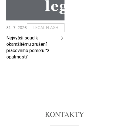
31
.
7
.
2026
LEGAL FLASH
Nejvyšší soud k
okamžitému zrušení
pracovního poměru "z
opatrnosti"
KONTAKTY