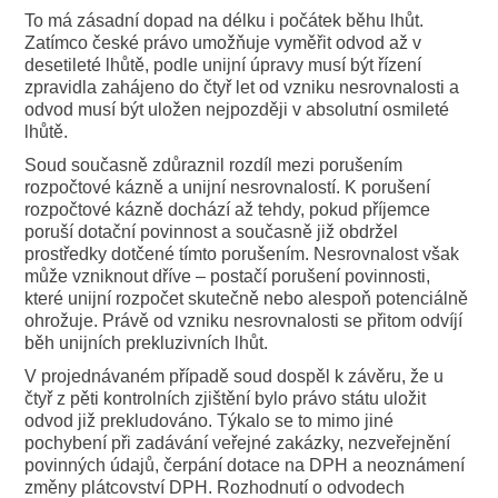
To má zásadní dopad na délku i počátek běhu lhůt.
Zatímco české právo umožňuje vyměřit odvod až v
desetileté lhůtě, podle unijní úpravy musí být řízení
zpravidla zahájeno do čtyř let od vzniku nesrovnalosti a
odvod musí být uložen nejpozději v absolutní osmileté
lhůtě.
Soud současně zdůraznil rozdíl mezi porušením
rozpočtové kázně a unijní nesrovnalostí. K porušení
rozpočtové kázně dochází až tehdy, pokud příjemce
poruší dotační povinnost a současně již obdržel
prostředky dotčené tímto porušením. Nesrovnalost však
může vzniknout dříve – postačí porušení povinnosti,
které unijní rozpočet skutečně nebo alespoň potenciálně
ohrožuje. Právě od vzniku nesrovnalosti se přitom odvíjí
běh unijních prekluzivních lhůt.
V projednávaném případě soud dospěl k závěru, že u
čtyř z pěti kontrolních zjištění bylo právo státu uložit
odvod již prekludováno. Týkalo se to mimo jiné
pochybení při zadávání veřejné zakázky, nezveřejnění
povinných údajů, čerpání dotace na DPH a neoznámení
změny plátcovství DPH. Rozhodnutí o odvodech