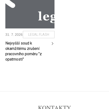
31
.
7
.
2026
LEGAL FLASH
Nejvyšší soud k
okamžitému zrušení
pracovního poměru "z
opatrnosti"
KONTAKTY