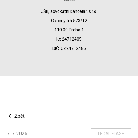
JŠK, advokátní kancelář, s.r.o.
Ovocný trh 573/12
110 00 Praha 1
IČ: 24712485
DIČ: CZ24712485
Zpět
7
.
7
.
2026
LEGAL FLASH