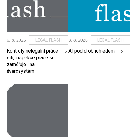
6
.
8
.
2026
LEGAL FLASH
3
.
8
.
2026
LEGAL FLASH
Kontroly nelegální práce
AI pod drobnohledem
sílí, inspekce práce se
zaměřuje i na
švarcsystém