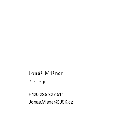
Jonáš Mišner
Paralegal
+420 226 227 611
Jonas.Misner@JSK.cz