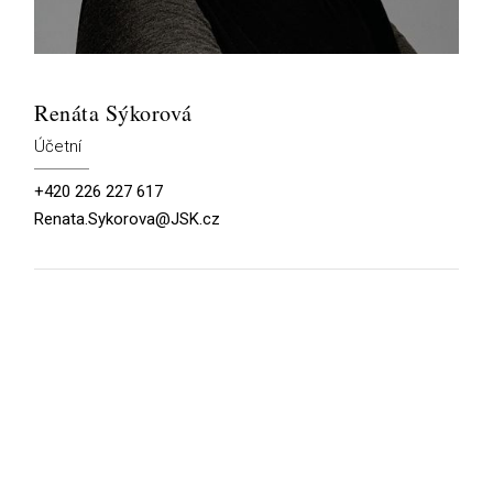
Renáta Sýkorová
Účetní
+420 226 227 617
Renata.Sykorova@JSK.cz