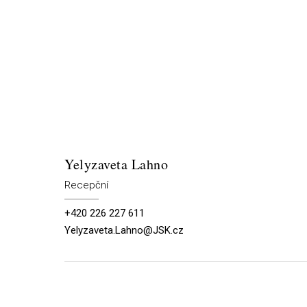
Yelyzaveta Lahno
Recepční
+420 226 227 611
Yelyzaveta.Lahno@JSK.cz