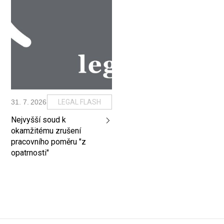
31
.
7
.
2026
LEGAL FLASH
Nejvyšší soud k
okamžitému zrušení
pracovního poměru "z
opatrnosti"