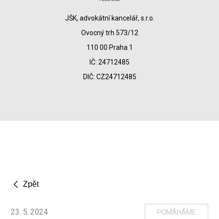
JŠK, advokátní kancelář, s.r.o.
Ovocný trh 573/12
110 00 Praha 1
IČ: 24712485
DIČ: CZ24712485
Zpět
23
.
5
.
2024
POMÁHÁME