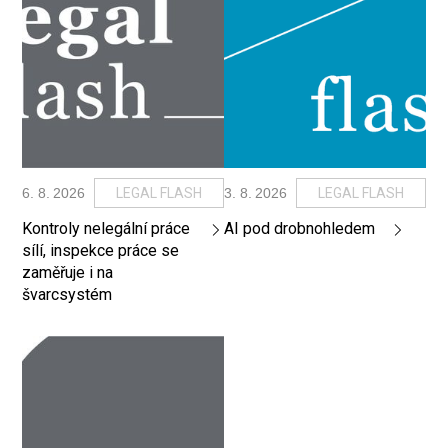
6
.
8
.
2026
LEGAL FLASH
3
.
8
.
2026
LEGAL FLASH
Kontroly nelegální práce
AI pod drobnohledem
sílí, inspekce práce se
zaměřuje i na
švarcsystém