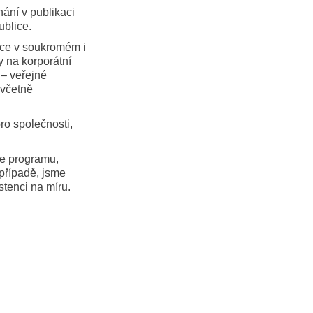
ání v publikaci
blice.
pce v soukromém i
y na korporátní
 – veřejné
 včetně
ro společnosti,
ce programu,
 případě, jsme
stenci na míru.