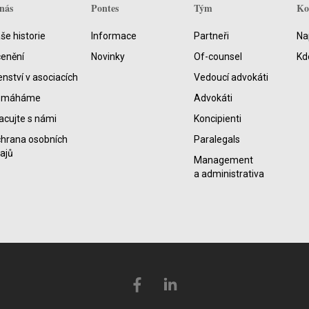
nás
Pontes
Tým
Ko
še historie
Informace
Partneři
Na
enění
Novinky
Of-counsel
Kd
enství v asociacích
Vedoucí advokáti
omáháme
Advokáti
acujte s námi
Koncipienti
hrana osobních
Paralegals
ajů
Management
a administrativa