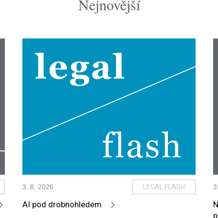
Nejnovější
3
.
8
.
2026
LEGAL FLASH
3
AI pod drobnohledem
N
p