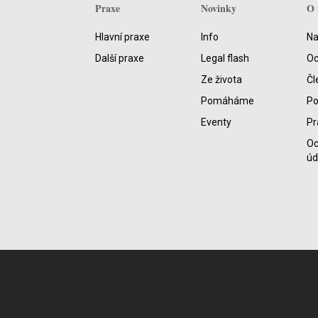
Praxe
Novinky
O 
Hlavní praxe
Info
Na
Další praxe
Legal flash
Oc
Ze života
Čl
Pomáháme
P
Eventy
Pr
Oc
úd