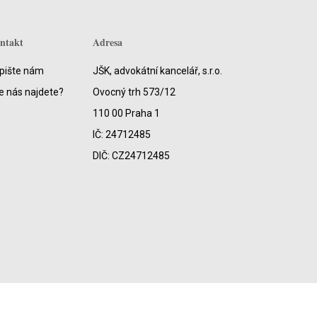
ntakt
Adresa
pište nám
JŠK, advokátní kancelář, s.r.o.
e nás najdete?
Ovocný trh 573/12
110 00 Praha 1
IČ: 24712485
DIČ: CZ24712485