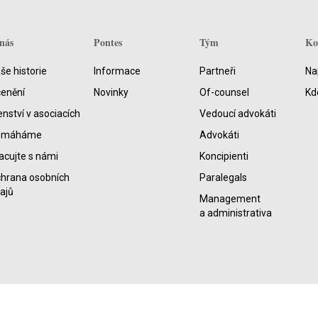
nás
Pontes
Tým
Ko
še historie
Informace
Partneři
Na
enění
Novinky
Of-counsel
Kd
enství v asociacích
Vedoucí advokáti
omáháme
Advokáti
acujte s námi
Koncipienti
hrana osobních
Paralegals
ajů
Management
a administrativa