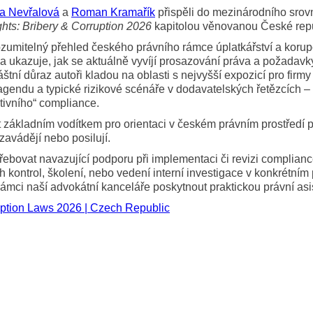
a Nevřalová
a
Roman Kramařík
přispěli do mezinárodního srovn
ghts: Bribery & Corruption 2026
kapitolou věnovanou České repu
ozumitelný přehled českého právního rámce úplatkářství a koru
a ukazuje, jak se aktuálně vyvíjí prosazování práva a požadavk
tní důraz autoři kladou na oblasti s nejvyšší expozicí pro firmy
agendu a typické rizikové scénáře v dodavatelských řetězcích –
tivního“ compliance.
 základním vodítkem pro orientaci v českém právním prostředí p
zavádějí nebo posilují.
ebovat navazující podporu při implementaci či revizi complian
h kontrol, školení, nebo vedení interní investigace v konkrétním
rámci naší advokátní kanceláře poskytnout praktickou právní asi
uption Laws 2026 | Czech Republic