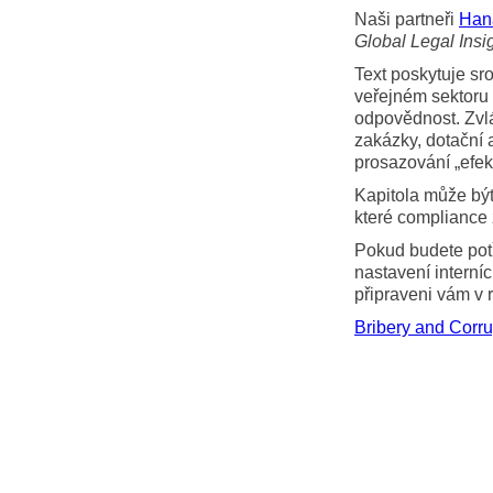
Naši partneři
Han
Global Legal Insi
Text poskytuje sr
veřejném sektoru 
odpovědnost. Zvláš
zakázky, dotační 
prosazování „efek
Kapitola může být
které compliance 
Pokud budete potř
nastavení interníc
připraveni vám v 
Bribery and Corr