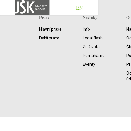
EN
Praxe
Novinky
O 
Hlavní praxe
Info
Na
Další praxe
Legal flash
Oc
Ze života
Čl
Pomáháme
P
Eventy
Pr
Oc
úd