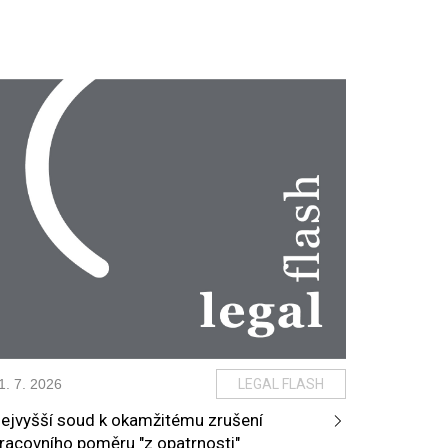
1
.
7
.
2026
LEGAL FLASH
ejvyšší soud k okamžitému zrušení
racovního poměru "z opatrnosti"