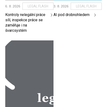
6
.
8
.
2026
LEGAL FLASH
3
.
8
.
2026
LEGAL FLASH
Kontroly nelegální práce
AI pod drobnohledem
sílí, inspekce práce se
zaměřuje i na
švarcsystém