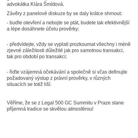
advokátka Klára Šmídová.
Závěry z panelové diskuze by se daly krátce shrnout:
- buďte otevření a nebojte se ptát, budete tak efektivnější
a lépe dosáhnete účelu prověrky;
- předvídejte, vždy se vyplatí prozkoumat všechny i méně
zjevné záležitosti důležité jak pro samotnou transakci,
tak pro období po transakci;
- řiďte vzájemná očekávání a společně si včas definujte
požadovaný výstup z právní prověrky, v různých
situacích se totiž liší.
Věříme, že se z Legal 500 GC Summitu v Praze stane
příjemná tradice se skvělou atmosférou!