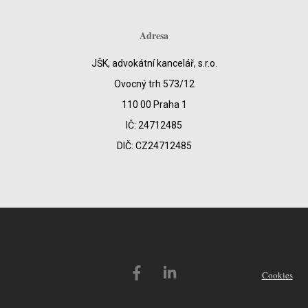
Adresa
JŠK, advokátní kancelář, s.r.o.
Ovocný trh 573/12
110 00 Praha 1
IČ: 24712485
DIČ: CZ24712485
Cookies