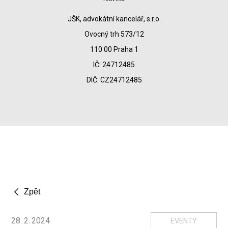
JŠK, advokátní kancelář, s.r.o.
Ovocný trh 573/12
110 00 Praha 1
IČ: 24712485
DIČ: CZ24712485
Zpět
28
.
2
.
2024
EVENTY