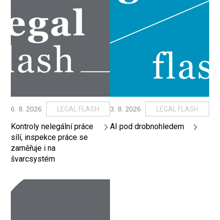
6
.
8
.
2026
LEGAL FLASH
3
.
8
.
2026
LEGAL FLASH
Kontroly nelegální práce
AI pod drobnohledem
sílí, inspekce práce se
zaměřuje i na
švarcsystém