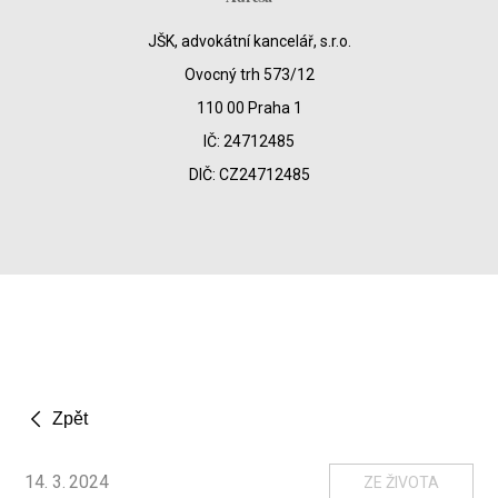
JŠK, advokátní kancelář, s.r.o.
Ovocný trh 573/12
110 00 Praha 1
IČ: 24712485
DIČ: CZ24712485
Zpět
14
.
3
.
2024
ZE ŽIVOTA