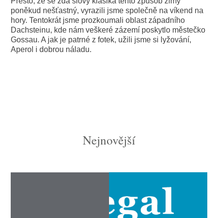
Přesto, že se zdá slovy klasika tento způsob zimy
poněkud nešťastný, vyrazili jsme společně na víkend na
hory. Tentokrát jsme prozkoumali oblast západního
Dachsteinu, kde nám veškeré zázemí poskytlo městečko
Gossau. A jak je patrné z fotek, užili jsme si lyžování,
Aperol i dobrou náladu.
Nejnovější