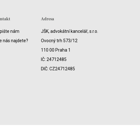
ntakt
Adresa
pište nám
JŠK, advokátní kancelář, s.r.o.
e nás najdete?
Ovocný trh 573/12
110 00 Praha 1
IČ: 24712485
DIČ: CZ24712485