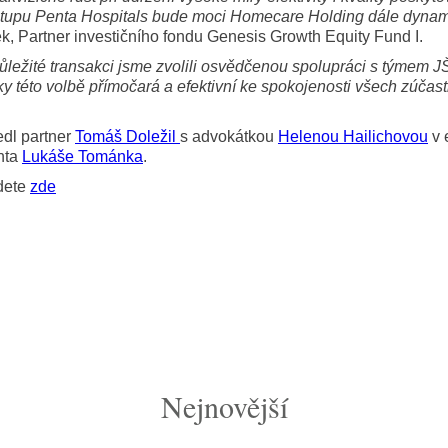
vstupu Penta Hospitals bude moci Homecare Holding dále dynami
, Partner investičního fondu Genesis Growth Equity Fund I.
důležité transakci jsme zvolili osvědčenou spolupráci s týmem J
íky této volbě přímočará a efektivní ke spokojenosti všech zúča
edl partner
Tomáš Doležil
s advokátkou
Helenou Hailichovou
v 
nta
Lukáše Tománka
.
dete
zde
Nejnovější