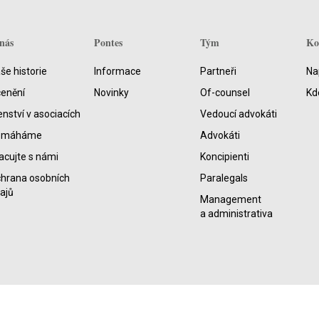
nás
Pontes
Tým
Ko
še historie
Informace
Partneři
Na
enění
Novinky
Of-counsel
Kd
enství v asociacích
Vedoucí advokáti
omáháme
Advokáti
acujte s námi
Koncipienti
hrana osobních
Paralegals
ajů
Management
a administrativa