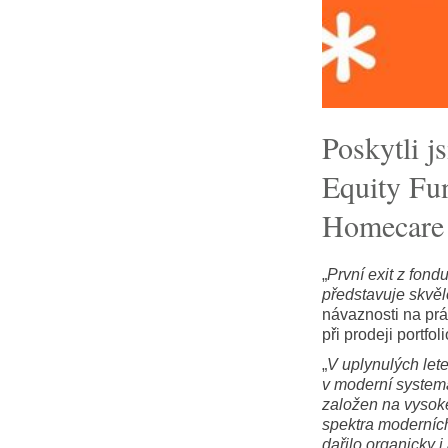
Poskytli 
Equity Fun
Homecare
„
První exit z fond
představuje skvělo
návaznosti na prá
při prodeji portf
„
V uplynulých let
v moderní systema
založen na vysoké
spektra moderních
dařilo organicky i