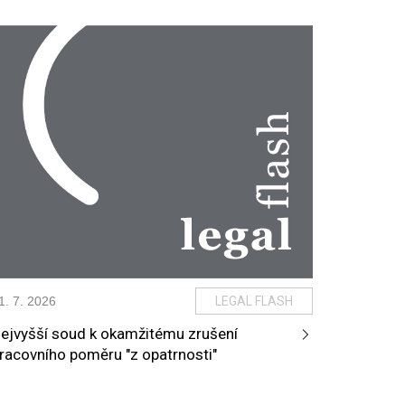
1
.
7
.
2026
LEGAL FLASH
ejvyšší soud k okamžitému zrušení
racovního poměru "z opatrnosti"