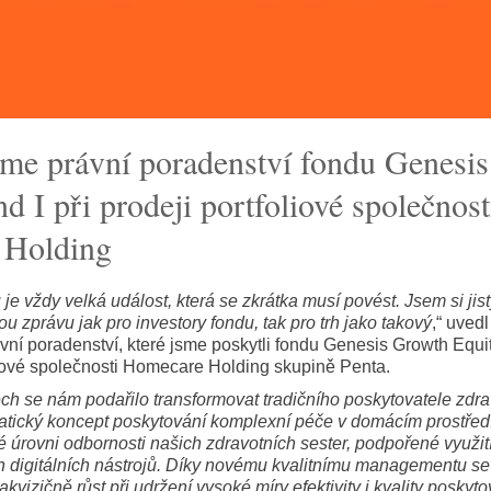
jsme právní poradenství fondu Genesi
d I při prodeji portfoliové společnost
 Holding
u je vždy velká událost, která se zkrátka musí povést. Jsem si jist
u zprávu jak pro investory fondu, tak pro trh jako takový
,“ uved
vní poradenství, které jsme poskytli fondu Genesis Growth Equi
oliové společnosti Homecare Holding skupině Penta.
ech se nám podařilo transformovat tradičního poskytovatele zdra
tický koncept poskytování komplexní péče v domácím prostředí.
 úrovni odbornosti našich zdravotních sester, podpořené využi
 digitálních nástrojů. Díky novému kvalitnímu managementu se
 akvizičně růst při udržení vysoké míry efektivity i kvality posk