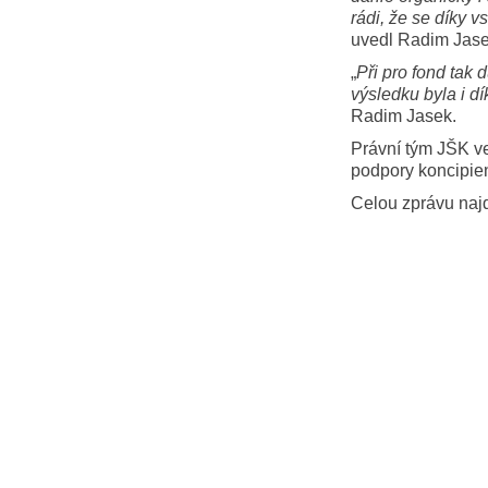
rádi, že se díky 
uvedl Radim Jasek
„
Při pro fond tak 
výsledku byla i d
Radim Jasek.
Právní tým JŠK v
podpory koncipie
Celou zprávu naj