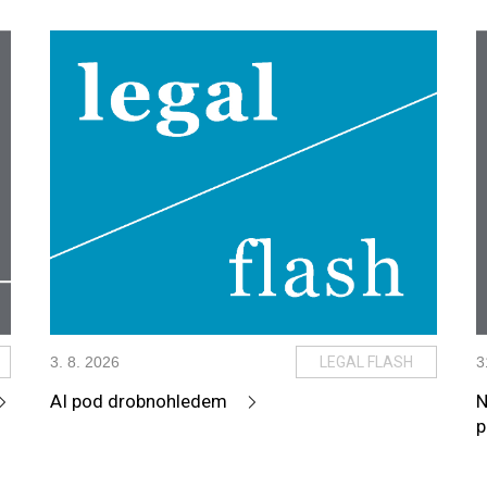
3
.
8
.
2026
LEGAL FLASH
3
AI pod drobnohledem
N
p