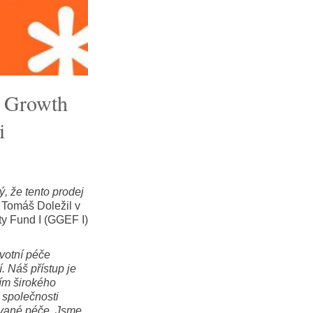
s Growth
i
ý, že tento prodej
l Tomáš Doležil v
ty Fund I (GGEF I)
votní péče
 Náš přístup je
tím širokého
 společnosti
ytované péče. Jsme