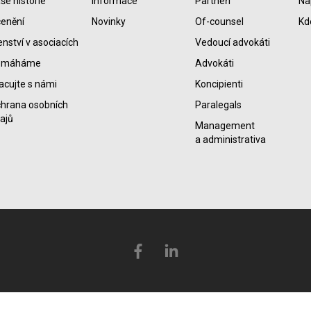
še historie
Informace
Partneři
Na
enění
Novinky
Of-counsel
Kd
enství v asociacích
Vedoucí advokáti
omáháme
Advokáti
acujte s námi
Koncipienti
hrana osobních
Paralegals
ajů
Management
a administrativa