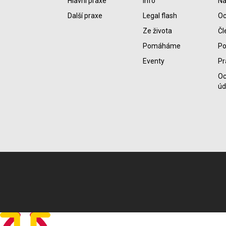
Hlavní praxe
Info
Na
Další praxe
Legal flash
Oc
Ze života
Čl
Pomáháme
P
Eventy
Pr
Oc
úd