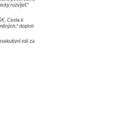
cky rozvíjet,
“
ŠK. Cesta k
stněných
,“ doplnil
exekutivní roli za