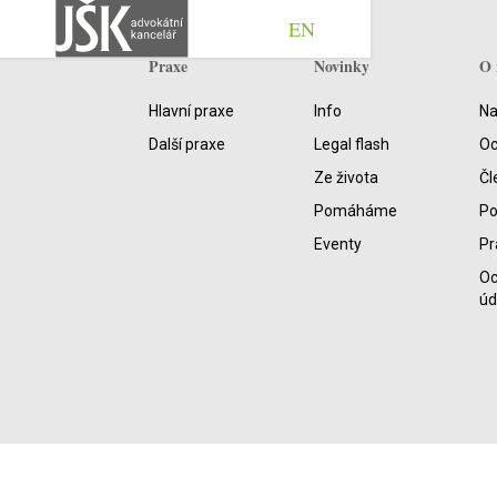
EN
Praxe
Novinky
O 
Hlavní praxe
Info
Na
Další praxe
Legal flash
Oc
Ze života
Čl
Pomáháme
P
Eventy
Pr
Oc
úd