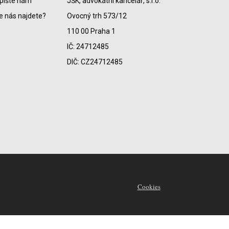
pište nám
JŠK, advokátní kancelář, s.r.o.
e nás najdete?
Ovocný trh 573/12
110 00 Praha 1
IČ: 24712485
DIČ: CZ24712485
Cookies