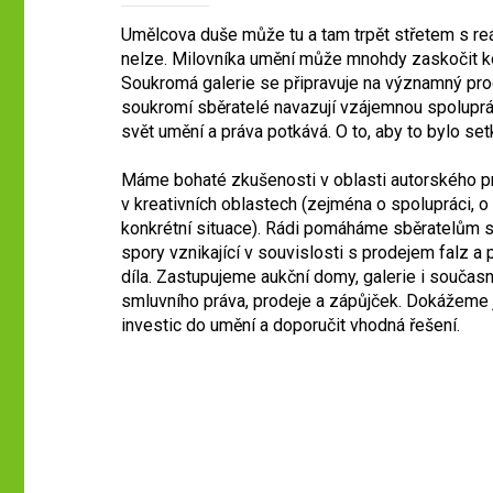
Umělcova duše může tu a tam trpět střetem s r
nelze. Milovníka umění může mnohdy zaskočit k
Soukromá galerie se připravuje na významný prode
soukromí sběratelé navazují vzájemnou spolupráci 
svět umění a práva potkává. O to, aby to bylo s
Máme bohaté zkušenosti v oblasti autorského p
v kreativních oblastech (zejména o spolupráci, o
konkrétní situace). Rádi pomáháme sběratelům s
spory vznikající v souvislosti s prodejem falz 
díla. Zastupujeme aukční domy, galerie i současn
smluvního práva, prodeje a zápůjček. Dokážeme ja
investic do umění a doporučit vhodná řešení.