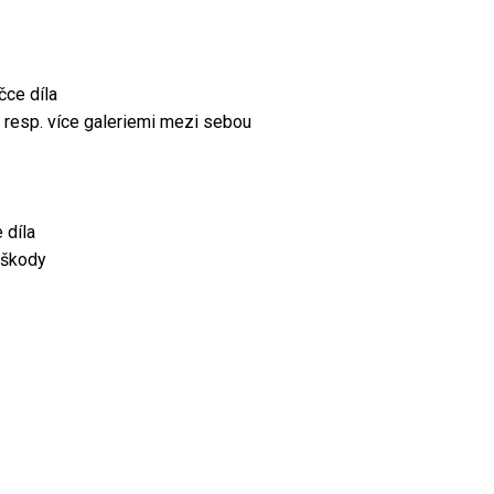
čce díla
 resp. více galeriemi mezi sebou
 díla
 škody