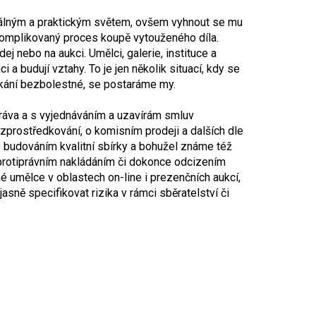
eálným a praktickým světem, ovšem vyhnout se mu
omplikovaný proces koupě vytouženého díla.
j nebo na aukci. Umělci, galerie, instituce a
a budují vztahy. To je jen několik situací, kdy se
etkání bezbolestné, se postaráme my.
ráva a s vyjednáváním a uzavírám smluv
 zprostředkování, o komisním prodeji a dalších dle
 budováním kvalitní sbírky a bohužel známe též
a protiprávním nakládáním či dokonce odcizením
é umělce v oblastech on-line i prezenčních aukcí,
sně specifikovat rizika v rámci sběratelství či