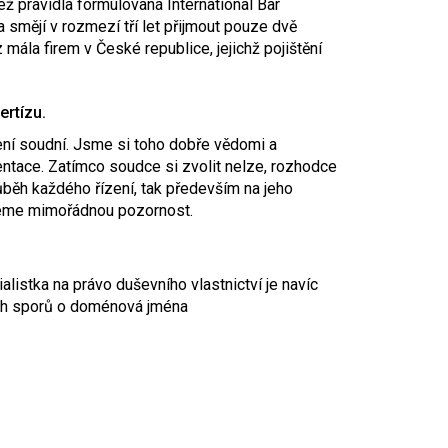
než pravidla formulovaná International Bar
a smějí v rozmezí tří let přijmout pouze dvě
 mála firem v České republice, jejichž pojištění
ertízu.
ení soudní. Jsme si toho dobře vědomi a
tace. Zatímco soudce si zvolit nelze, rozhodce
růběh každého řízení, tak především na jeho
ujeme mimořádnou pozornost.
alistka na právo duševního vlastnictví je navíc
ch sporů o doménová jména