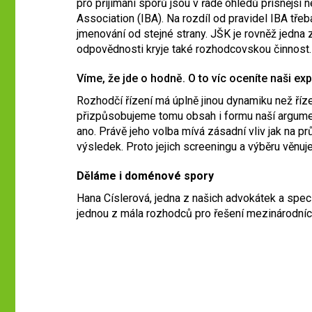
pro přijímání sporů jsou v řadě ohledů přísnější 
Association (IBA). Na rozdíl od pravidel IBA třeb
jmenování od stejné strany. JŠK je rovněž jedna z
odpovědnosti kryje také rozhodcovskou činnost.
Víme, že jde o hodně. O to víc oceníte naši exp
Rozhodčí řízení má úplně jinou dynamiku než říz
přizpůsobujeme tomu obsah i formu naší argumen
ano. Právě jeho volba mívá zásadní vliv jak na p
výsledek. Proto jejich screeningu a výběru věn
Děláme i doménové spory
Hana Císlerová, jedna z našich advokátek a speci
jednou z mála rozhodců pro řešení mezinárodní